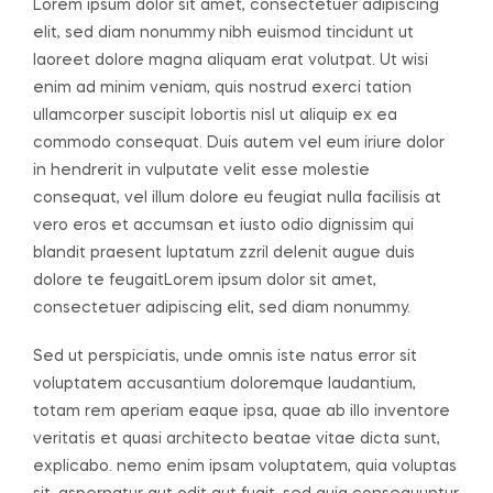
Lorem ipsum dolor sit amet, consectetuer adipiscing
elit, sed diam nonummy nibh euismod tincidunt ut
laoreet dolore magna aliquam erat volutpat. Ut wisi
enim ad minim veniam, quis nostrud exerci tation
ullamcorper suscipit lobortis nisl ut aliquip ex ea
commodo consequat. Duis autem vel eum iriure dolor
in hendrerit in vulputate velit esse molestie
consequat, vel illum dolore eu feugiat nulla facilisis at
vero eros et accumsan et iusto odio dignissim qui
blandit praesent luptatum zzril delenit augue duis
dolore te feugaitLorem ipsum dolor sit amet,
consectetuer adipiscing elit, sed diam nonummy.
Sed ut perspiciatis, unde omnis iste natus error sit
voluptatem accusantium doloremque laudantium,
totam rem aperiam eaque ipsa, quae ab illo inventore
veritatis et quasi architecto beatae vitae dicta sunt,
explicabo. nemo enim ipsam voluptatem, quia voluptas