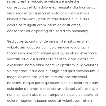
in hendrerit in vulputate velit esse molestie
consequat, vel illum dolore eu feugiat nulla facilisis at
vero eros et accumsan et iusto odio dignissim qui
blandit praesent luptatum zzril delenit augue duis
dolore te feugaitLorem ipsum dolor sit amet,
consectetuer adipiscing elit, sed diam nonummy.
Sed ut perspiciatis, unde omnis iste natus error sit
voluptatem accusantium doloremque laudantium,
totam rem aperiam eaque ipsa, quae ab illo inventore
veritatis et quasi architecto beatae vitae dicta sunt,
explicabo. nemo enim ipsam voluptatem, quia voluptas
sit, aspernatur aut odit aut fugit, sed quia consequuntur
magni dolores eos, qui ratione voluptatem sequi
nesciunt, neque porro quisquam est, qui dolorem ipsum,
quia dolor sit, amet, consectetur, adipisci velit, sed quia
non numquam eius modi tempora incidunt, ut labore et
dolore magnam aliquam quaerat voluptatem. ut enim